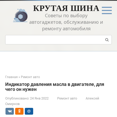
Перейти
КРУТАЯ ШИНА
к
контенту
Советы по выбору
автогаджетов, обслуживанию и
ремонту автомобиля
Поиск:
Главная
»
Ремонт авто
Индикатор давления масла в двигателе, для
чего он нужен
Опубликовано:
24 Янв 2022
Ремонт авто
Алексей
Смирнов