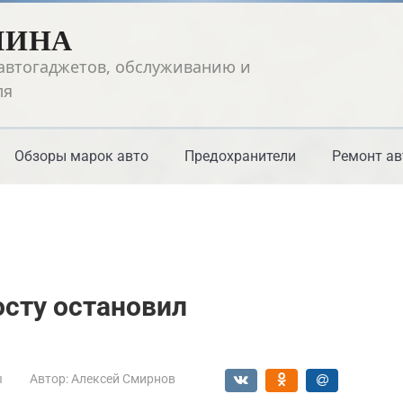
ШИНА
автогаджетов, обслуживанию и
ля
Обзоры марок авто
Предохранители
Ремонт ав
осту остановил
ы
Автор:
Алексей Смирнов