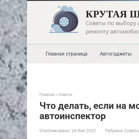
Перейти
КРУТАЯ 
к
контенту
Советы по выбору 
ремонту автомоби
Главная страница
Автогаджеты
Главная
»
Советы
Что делать, если на м
автоинспектор
Опубликовано:
24 Янв 2022
Рубрика:
Совет