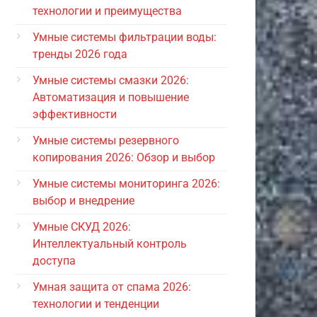
технологии и преимущества
Умные системы фильтрации воды:
тренды 2026 года
Умные системы смазки 2026:
Автоматизация и повышение
эффективности
Умные системы резервного
копирования 2026: Обзор и выбор
Умные системы мониторинга 2026:
выбор и внедрение
Умные СКУД 2026:
Интеллектуальный контроль
доступа
Умная защита от спама 2026:
технологии и тенденции