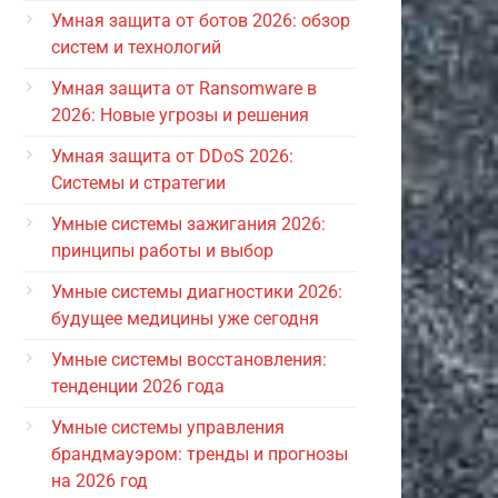
Умная защита от ботов 2026: обзор
систем и технологий
Умная защита от Ransomware в
2026: Новые угрозы и решения
Умная защита от DDoS 2026:
Системы и стратегии
Умные системы зажигания 2026:
принципы работы и выбор
Умные системы диагностики 2026:
будущее медицины уже сегодня
Умные системы восстановления:
тенденции 2026 года
Умные системы управления
брандмауэром: тренды и прогнозы
на 2026 год