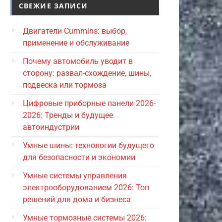
СВЕЖИЕ ЗАПИСИ
Двигатели Cummins: выбор,
применение и обслуживание
Почему автомобиль уводит в
сторону: развал-схождение, шины,
подвеска или тормоза
Цифровые приборные панели 2026-
2026: Тренды и будущее
автоиндустрии
Умные шины: технологии будущего
для безопасности и экономии
Умные системы управления
электрооборудованием 2026: Топ
решений для дома и бизнеса
Умные тормозные системы 2026: