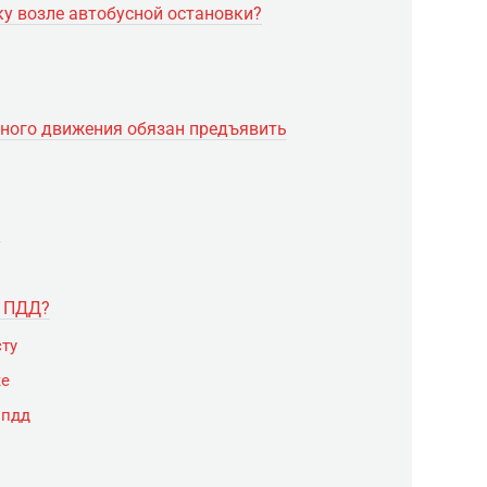
ку возле автобусной остановки?
ного движения обязан предъявить
?
у ПДД?
сту
ке
 пдд