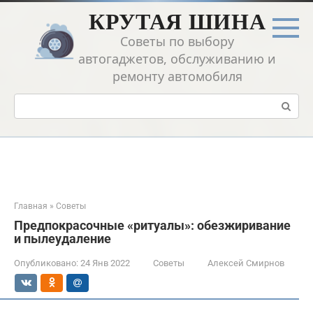
Перейти
КРУТАЯ ШИНА
к
контенту
Советы по выбору
автогаджетов, обслуживанию и
ремонту автомобиля
Поиск:
Главная
»
Советы
Предпокрасочные «ритуалы»: обезжиривание
и пылеудаление
Опубликовано:
24 Янв 2022
Советы
Алексей Смирнов